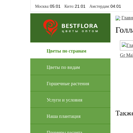
Москва:
Кито:
Амстердам:
Главн
Голл
Цветы по странам
Gr Ma
Цветы по видам
Горшечные растения
Услуги и условия
Такж
Наша плантация
Примеры расчета