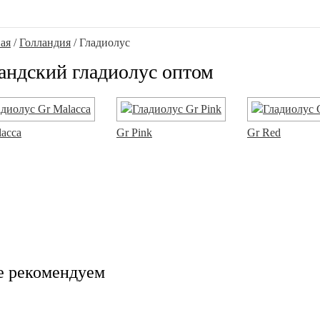
ая
/
Голландия
/ Гладиолус
андский гладиолус оптом
lacca
Gr Pink
Gr Red
е рекомендуем