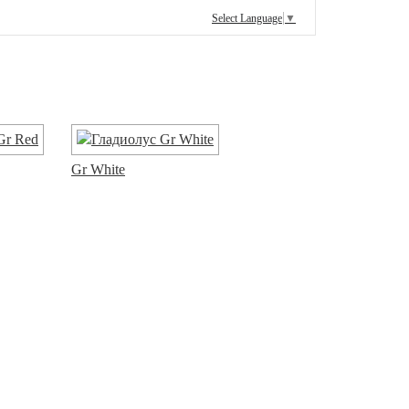
Select Language
▼
Gr White