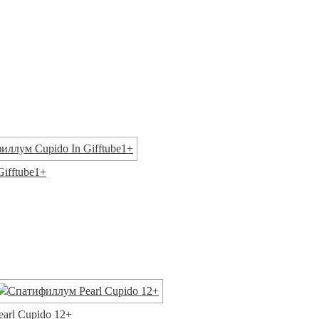
Gifftube1+
earl Cupido 12+