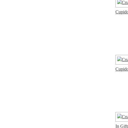
Cupido
Cupido
In Gif