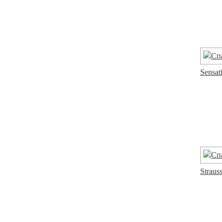
Sensat
Straus