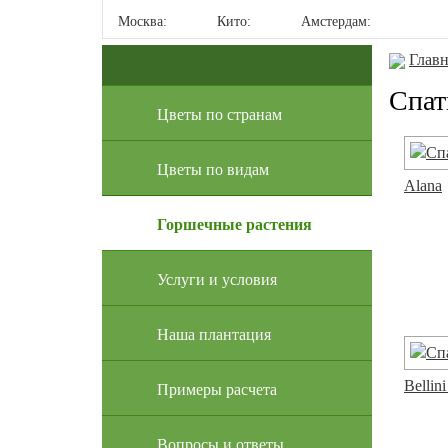
Москва:
Кито:
Амстердам:
Главн
Спат
Цветы по странам
Цветы по видам
Alana
Горшечные растения
Услуги и условия
Наша плантация
Bellin
Примеры расчета
Вопросы и ответы