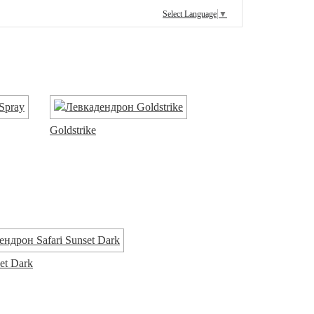
Select Language
▼
Goldstrike
set Dark