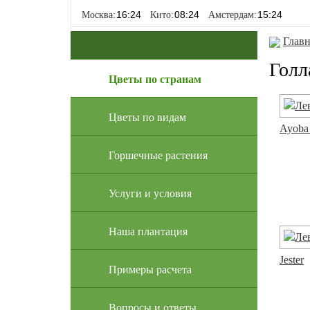
Москва:
Кито:
Амстердам:
Главн
Голл
Цветы по странам
Цветы по видам
Ayoba
Горшечные растения
Услуги и условия
Наша плантация
Jester
Примеры расчета
Вопросы и ответы